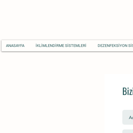
ANASAYFA
İKLİMLENDİRME SİSTEMLERİ
DEZENFEKSİYON Sİ
Biz