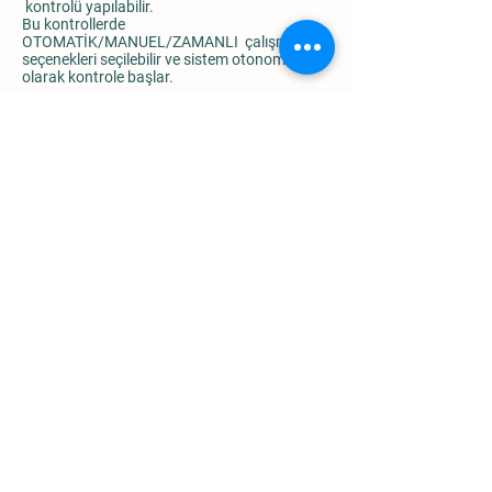
kontrolü yapılabilir.
Bu kontrollerde
OTOMATİK/MANUEL/ZAMANLI çalışma
seçenekleri seçilebilir ve sistem otonom
olarak kontrole başlar.
Lamba kontrolünde TIMER /ZAMANLI
çalışma mevcuttur. Kurulan saat
aralıklarında aktif ve diğer aralıklarda pasif
durumda kalması sağlanmaktadır.
ÜRÜNLER HAKKINDA BILGI AL
İLETİŞİM
Telefon :
02422297758
WhatsApp :
05412260720
Fax :
02422293758
Adres : Fabrikalar Mah. 3043 Sok. No:7/C Kepez ANTALYA
©
2009-2029
Antbiokim Çevre Teknolojileri. Tüm hakları saklıdır.
BİLGİLENDİRME SAYFALARI