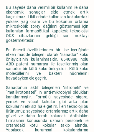
Bu sayede daha verimli bir kullanım ile daha
ekonomik sonuçlar elde etmek artık
kaçınılmaz. Likitlerinde kullanılan kokulardaki
yüksek yağ oranı ve bu kokunun ortama
mikroskobik sprey dağılımı göstermesi için
kullanılan farmasötikal kapakçık teknolojisi
OKS cihazlarının geldiği son noktayı
göstermektedir.
En önemli özelliklerinden biri ise içeriğinde
etken madde bileşeni olarak “sanador” koku
önleyicisinin kullanılmasıdır. 6540988 nolu
ABD patent numarası ile tescillenmiş olan
sanador bir kötü koku önleyicidir. Kötü koku
moleküllerini ve bakteri hücrelerini
havadayken ele geçirir.
Sanador’un aktif bileşenleri “sitronelil” ve
“metilkrotonatel” in anti-mikrobiyel oldukları
kanıtlanmıştır. Formülü sayesinde sigara,
yemek ve vücut kokuları gibi arka plan
kokularını etkisiz hale getirir. İleri teknoloji bu
ürünümüz sayesinde ortamlarınız artık daha
güzel ve daha ferah kokacak. Antbiokim
firmasının konusunda uzman personeli ile
ortamdaki kötü kokular takip altında.
Yapılacak kurumsal kokulandırma