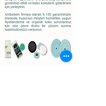
güveninizi etkili ve kalıcı kokuların giderilmesi
için yerleştirin.
Antbiokim firması olarak % 100 garantimizin
ötesinde, kusursuz müşteri hizmetleri, uygun
fiyatlandırma ve organik koku sorunlarınız
için size çevre dostu bir çözüm sunma
taahhüdümüzü veriyoruz.
KLİMA SANTRAL KOKULANDIRMA
SİSTEMLERİ
Kokulandırma tekniği ile beraber kullanılan
doğal aromalarımız, nano boyuta getirilerek
gözle görülmeyen patriküller halinde havaya
yayılmakta ve bu sayede, geniş alanlara koku
dağıtımı sağlanmaktadır.
Geleneksel spray sistemlerin ürettiği