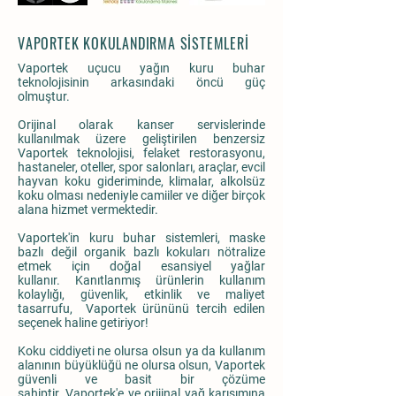
VAPORTEK KOKULANDIRMA SİSTEMLERİ
Vaportek uçucu yağın kuru buhar
teknolojisinin arkasındaki öncü güç
olmuştur.
Orijinal olarak kanser servislerinde
kullanılmak üzere geliştirilen benzersiz
Vaportek teknolojisi, felaket restorasyonu,
hastaneler, oteller, spor salonları, araçlar, evcil
hayvan koku gideriminde, klimalar, alkolsüz
koku olması nedeniyle camiiler ve diğer birçok
alana hizmet vermektedir.
Vaportek'in kuru buhar sistemleri, maske
bazlı değil organik bazlı kokuları nötralize
etmek için doğal esansiyel yağlar
kullanır. Kanıtlanmış ürünlerin kullanım
kolaylığı, güvenlik, etkinlik ve maliyet
tasarrufu, Vaportek ürününü tercih edilen
seçenek haline getiriyor!
Koku ciddiyeti ne olursa olsun ya da kullanım
alanının büyüklüğü ne olursa olsun, Vaportek
güvenli ve basit bir çözüme
sahiptir. Vaportek'e ve orijinal yağ karışımına