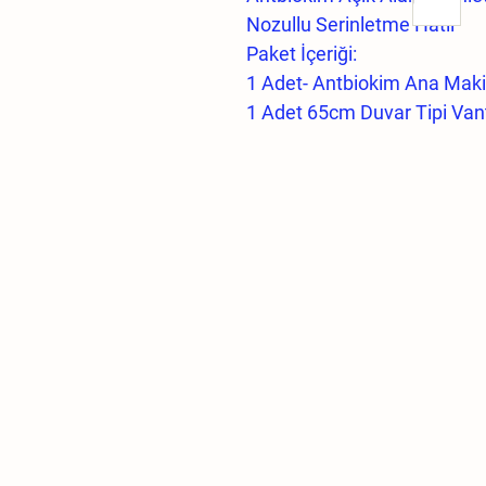
Nozullu Serinletme Hatlı
Paket İçeriği:
1 Adet- Antbiokim Ana Mak
1 Adet 65cm Duvar Tipi Vant
1 Adet Fan Önü Püskürtme
Seçime göre 20/32 Adet No
2 Adet Nozul Sonlayıcı
2 Adet Yüksek Basınç Te
2 Adet Le Dirsek 10 inç Filtr
Çamaşır Mk. Hortumu,
1/2 Diş 8mm Hortum Hızlı B
80 Metre Yüksek Basınç Bor
80 Adet Boru Klipsi