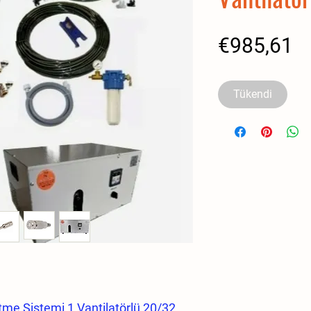
Fi
€985,61
Tükendi
tme Sistemi 1 Vantilatörlü 20/32