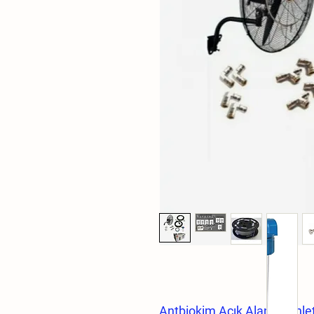
Antbiokim Açık Alan Serinle