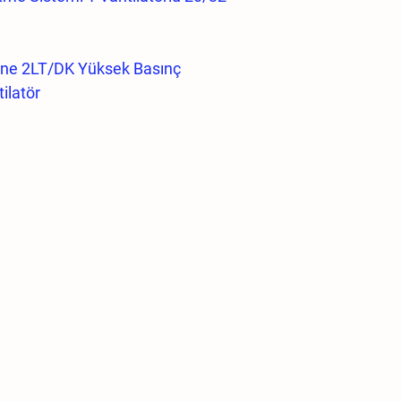
ine 2LT/DK Yüksek Basınç
ilatör
 Çemberi 0.2mm Nozul
zul Takımı 0.2mm
e,
ağlantı Aparatı
u 3/8 inç