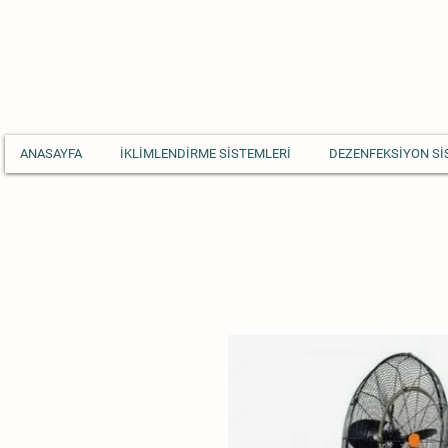
ANASAYFA
İKLİMLENDİRME SİSTEMLERİ
DEZENFEKSİYON Sİ