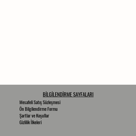
BİLGİLENDİRME SAYFALARI
Mesafeli Satış Sözleşmesi
Ön Bilgilendirme Formu
Şartlar ve Koşullar
Gizlilik İlkeleri