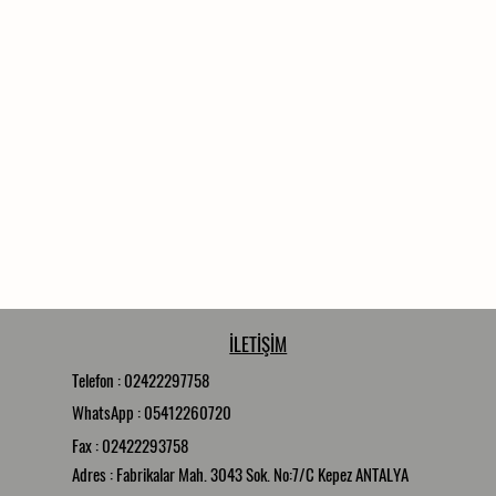
İLETİŞİM
Telefon : 02422297758
WhatsApp : 05412260720
Fax : 02422293758
Adres : Fabrikalar Mah. 3043 Sok. No:7/C Kepez ANTALYA