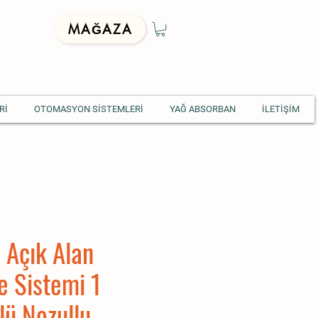
MAĞAZA
Rİ
OTOMASYON SİSTEMLERİ
YAĞ ABSORBAN
İLETİŞİM
 Açık Alan
e Sistemi 1
lü Nozullu