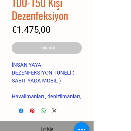
100-150 Kişi
Dezenfeksiyon
Fiyat
€1.475,00
Tükendi
İNSAN YAYA
DEZENFEKSİYON TÜNELİ (
SABİT YADA MOBİL )
Havalimanları , denizlimanları,
marinalar, gar, otogar, sera,
mezbaha, küçükbaş,
büyükbaş hayvan çiftlikleri
yaya/canlı/insan girişlerinde
İLETİŞİM