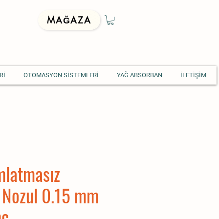
MAĞAZA
Rİ
OTOMASYON SİSTEMLERİ
YAĞ ABSORBAN
İLETİŞİM
mlatmasız
 Nozul 0.15 mm
nc