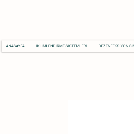
ANASAYFA
İKLİMLENDİRME SİSTEMLERİ
DEZENFEKSİYON Sİ