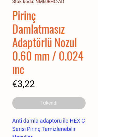
Stok kodu: NM60BHC-AD
Pirinç
Damlatmasız
Adaptörlü Nozul
0.60 mm / 0.024
ınc
Fiyat
€3,22
Tükendi
Anti damla adaptörü ile HEX C
Serisi Pirinç Temizlenebilir