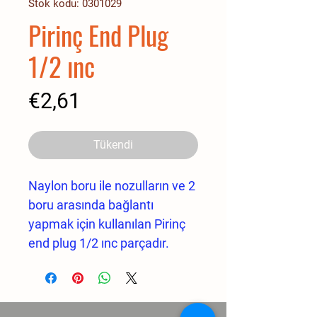
Stok kodu: 0301029
Pirinç End Plug
1/2 ınc
Fiyat
€2,61
Tükendi
Naylon boru ile nozulların ve 2
boru arasında bağlantı
yapmak için kullanılan Pirinç
end plug 1/2 ınc parçadır.