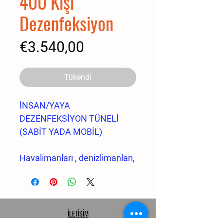
400 Kişi
Dezenfeksiyon
Fiyat
€3.540,00
Tükendi
İNSAN/YAYA
DEZENFEKSİYON TÜNELİ
(SABİT YADA MOBİL)
Havalimanları , denizlimanları,
marinalar, gar, otogar, sera,
mezbaha, küçükbaş,
büyükbaş hayvan
çiftlikleri, yaya/canlı/insan giri
İLETİŞİM