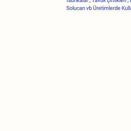
fabrikalar , Tavuk çiftlikleri , 
Solucan vb Üretimlerde Kullan
Misting Sisleme nozul Seti :
pimi
Debi : 0,075 Lt./min - nozull
olması gibi sebebplerden tı
dışına çıkar.
Basınç : Min 10 Bar basınç a
:Montajı çok basittir.