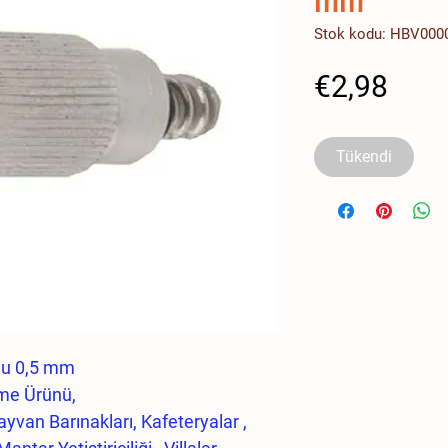
Stok kodu: HBV00
Fiya
€2,98
Tükendi
lu 0,5 mm
me Ürünü,
ayvan Barınakları, Kafeteryalar ,