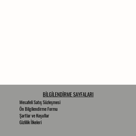
BİLGİLENDİRME SAYFALARI
Mesafeli Satış Sözleşmesi
Ön Bilgilendirme Formu
Şartlar ve Koşullar
Gizlilik İlkeleri