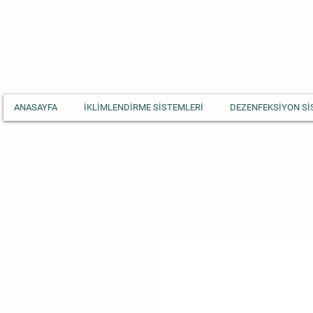
ANASAYFA
İKLİMLENDİRME SİSTEMLERİ
DEZENFEKSİYON Sİ