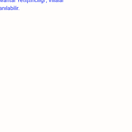
Mantar Yetiştiriciliği , Villalar
ılabilir.
 Boru Çıkış Parçası, Çekvalf yayı ve
ar kireç, partikül, suyun çamurlu
kanması halinde garanti kapsamı
ralığında çalışmaktadır Tesisat