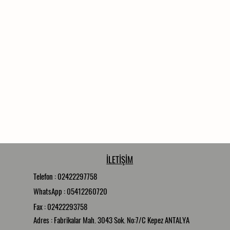
İLETİŞİM
Telefon : 02422297758
WhatsApp : 05412260720
Fax : 02422293758
Adres : Fabrikalar Mah. 3043 Sok. No:7/C Kepez ANTALYA