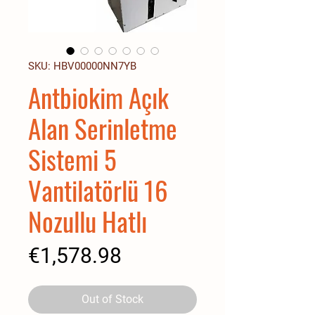
SKU: HBV00000NN7YB
Antbiokim Açık
Alan Serinletme
Sistemi 5
Vantilatörlü 16
Nozullu Hatlı
Price
€1,578.98
Out of Stock