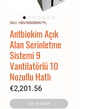
SKU: HBV00000NN7YL
Antbiokim Açık
Alan Serinletme
Sistemi 9
Vantilatörlü 10
Nozullu Hatlı
Price
€2,201.56
Out of Stock