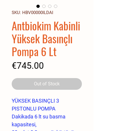
SKU: HBV00000ILDAI
Antbiokim Kabinli
Yüksek Basınçlı
Pompa 6 Lt
Price
€745.00
Out of Stock
YÜKSEK BASINÇLI 3
PISTONLU POMPA
Dakikada 6 lt su basma
kapasitesi,