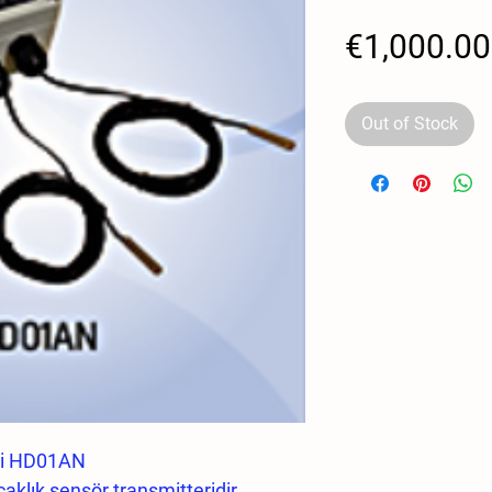
€1,000.00
Out of Stock
eri HD01AN
klık sensör transmitteridir.