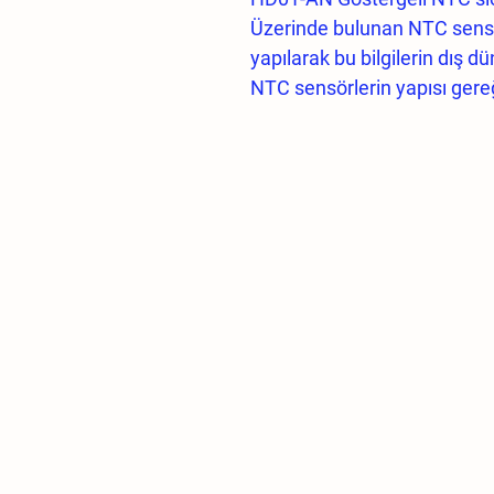
Üzerinde bulunan NTC sensö
yapılarak bu bilgilerin dış 
NTC sensörlerin yapısı gereği
prosese göre sıcaklık ölçüm
HVAC sistemlerinde kullanıl
RS485 Modbus çıkış alınmas
olarak 4 adet sensör girişi y
sıcaklık bilgisi diğer sistem
röle yardımı ile kontrol yapı
Modbus haberleşme çıkışı 
sistemlerine de hitap etme
• 4 adet NTC sensör girişi,
• 1 adet lojik giriş,
• 1 adet yarı üniversal analog
• 1 adet Röle çıkışı,
• 2 adet Modbus RTU RS485