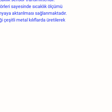
rleri sayesinde sıcaklık ölçümü
dünyaya aktarılması sağlanmaktadır.
 çeşitli metal kılıflarda üretilerek
ü yapılabilir. Daha çok soğutma ve
an sensörlerin analog çıkış ve
ı sağlanmaktadır. Cihaza giriş
apılabilir.4 Adet noktadan alınan
lere aktarılabilir.Üzerinde bulunan
labilir. Üzerinde bulunan RS485
sayesinde uzaktan izleme
ktedir. GENEL ÖZELLİKLER:
 çıkış,
 haberleşme portu,