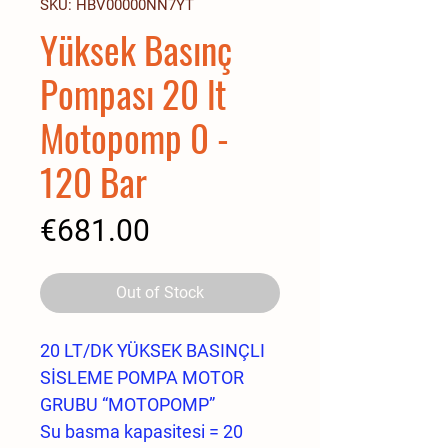
SKU: HBV00000NN7YT
Yüksek Basınç
Pompası 20 lt
Motopomp 0 -
120 Bar
Price
€681.00
Out of Stock
20 LT/DK YÜKSEK BASINÇLI
SİSLEME POMPA MOTOR
GRUBU “MOTOPOMP”
Su basma kapasitesi = 20